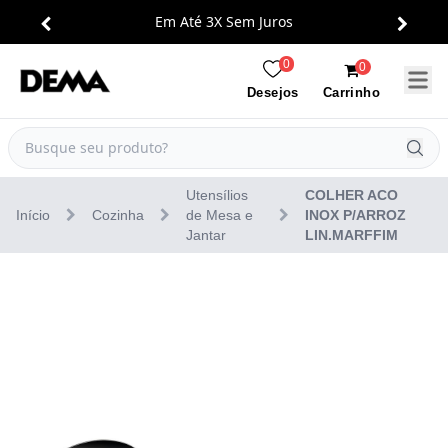
Em Até 3X Sem Juros
0
0
Carrinho
Desejos
Utensílios
COLHER ACO
Início
Cozinha
de Mesa e
INOX P/ARROZ
Jantar
LIN.MARFFIM