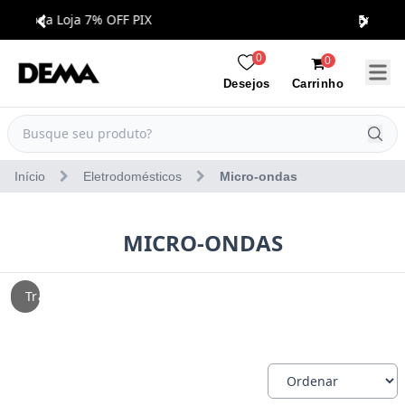
Em Até 3X Sem Juros
0
0
Carrinho
Desejos
Início
Eletrodomésticos
Micro-ondas
MICRO-ONDAS
Tramontina