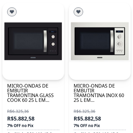
MICRO-ONDAS DE
MICRO-ONDAS DE
EMBUTIR
EMBUTIR
TRAMONTINA GLASS
TRAMONTINA INOX 60
COOK 60 25 L EM...
25 L EM...
R$6.325,36
R$6.325,36
R$5.882,58
R$5.882,58
7% OFF no Pix
7% OFF no Pix