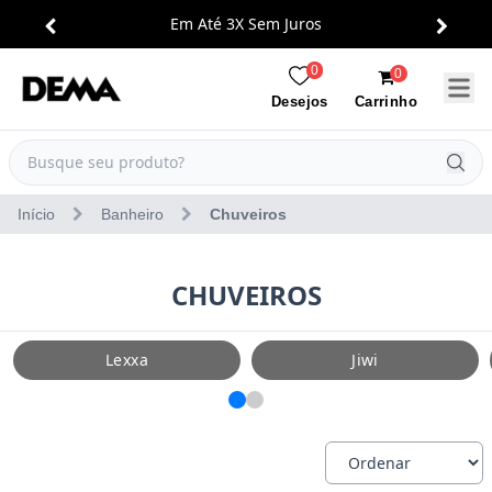
Em Até 3X Sem Juros
0
0
Carrinho
Desejos
Início
Banheiro
Chuveiros
CHUVEIROS
Lexxa
Jiwi