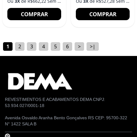
Ou
3X
de R$662,22 Sem Juros
Ou
3X
de R$527,28 Sem Juros
COMPRAR
COMPRAR
1
2
3
4
5
6
>
>|
REVESTIMENTOS E ACABAMENTOS DEMA CNPJ:
53.934.027/0001-18
Avenida Osvaldo Aranha Bento Gonçalves RS CEP: 95700-322
N° 1422 SALA B