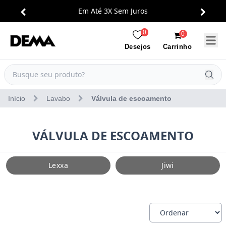
Em Até 3X Sem Juros
0
0
Carrinho
Desejos
Início
Lavabo
Válvula de escoamento
VÁLVULA DE ESCOAMENTO
Lexxa
Jiwi