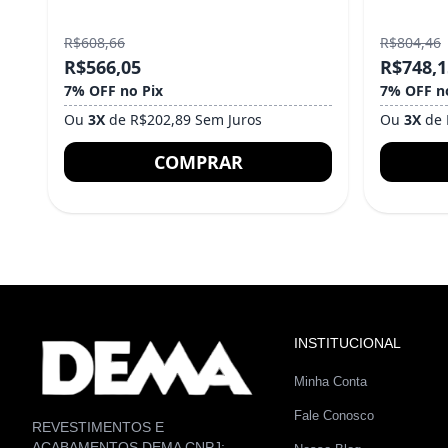
R$608,66
R$804,46
R$566,05
R$748,1
7% OFF no Pix
7% OFF n
Ou
3X
de R$202,89 Sem Juros
Ou
3X
de 
COMPRAR
INSTITUCIONAL
Minha Conta
Fale Conosco
REVESTIMENTOS E
ACABAMENTOS DEMA CNPJ: