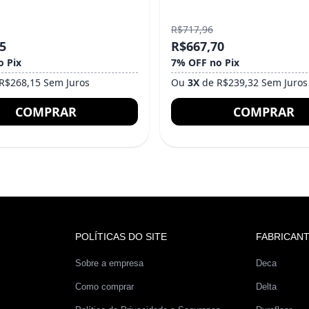
R$717,96
5
R$667,70
o Pix
7% OFF no Pix
R$268,15 Sem Juros
Ou
3X
de R$239,32 Sem Juros
COMPRAR
COMPRAR
POLÍTICAS DO SITE
FABRICAN
Sobre a empresa
Deca
Como comprar
Delta