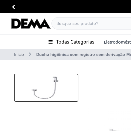
Todas Categorias
Eletrodomést
Coifas
Eletrodomésticos
Início
Ducha higiênica com registro sem derivação 
Coifas
Cooktop
Cooktop
Micro-Ondas
Lava-Louças
Micro-Onda
Lava-Louças