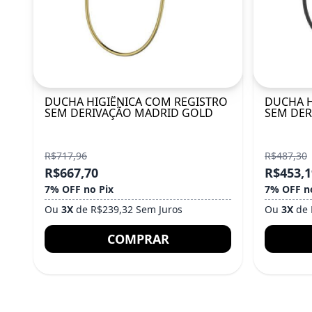
DUCHA HIGIÊNICA COM REGISTRO
DUCHA H
SEM DERIVAÇÃO MADRID GOLD
SEM DER
R$717,96
R$487,30
R$667,70
R$453,1
7% OFF no Pix
7% OFF n
Ou
3X
de R$239,32 Sem Juros
Ou
3X
de 
COMPRAR