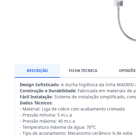
Área Gourmet
Misturadores Monocomando
Equipamentos Para Churrasco
DESCRIÇÃO
FICHA TÉCNICA
OPINIÕE
Design Sofisticado:
A ducha higiênica da linha MADRID 
Construção e Durabilidade:
Fabricada em materiais de alt
Fácil Instalação:
Sistema de instalação simplificado, com
Dados Técnicos:
- Material: Liga de cobre com acabamento cromado
- Pressão mínima: 5 m.c.a
- Pressão máxima: 40 m.c.a
- Temperatura máxima da água: 70°C
- Tipo de acionamento: Mecanismo cerâmico ¼ de volta