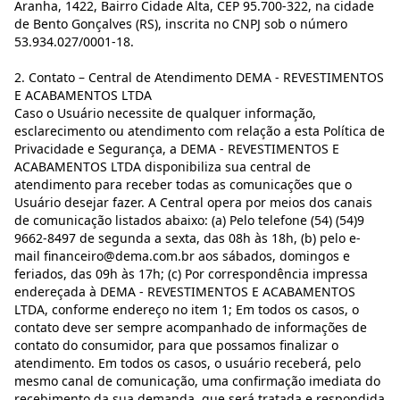
Aranha, 1422, Bairro Cidade Alta, CEP 95.700-322, na cidade
de Bento Gonçalves (RS), inscrita no CNPJ sob o número
53.934.027/0001-18.
2. Contato – Central de Atendimento DEMA - REVESTIMENTOS
E ACABAMENTOS LTDA
Caso o Usuário necessite de qualquer informação,
esclarecimento ou atendimento com relação a esta Política de
Privacidade e Segurança, a DEMA - REVESTIMENTOS E
ACABAMENTOS LTDA disponibiliza sua central de
atendimento para receber todas as comunicações que o
Usuário desejar fazer. A Central opera por meios dos canais
de comunicação listados abaixo: (a) Pelo telefone (54) (54)9
9662-8497 de segunda a sexta, das 08h às 18h, (b) pelo e-
mail financeiro@dema.com.br aos sábados, domingos e
feriados, das 09h às 17h; (c) Por correspondência impressa
endereçada à DEMA - REVESTIMENTOS E ACABAMENTOS
LTDA, conforme endereço no item 1; Em todos os casos, o
contato deve ser sempre acompanhado de informações de
contato do consumidor, para que possamos finalizar o
atendimento. Em todos os casos, o usuário receberá, pelo
mesmo canal de comunicação, uma confirmação imediata do
recebimento da sua demanda, que será tratada e respondida